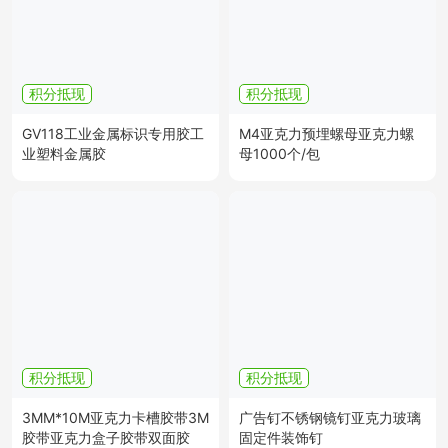
积分抵现
积分抵现
GV118工业金属标识专用胶工
M4亚克力预埋螺母亚克力螺
业塑料金属胶
母1000个/包
积分抵现
积分抵现
3MM*10M亚克力卡槽胶带3M
广告钉不锈钢镜钉亚克力玻璃
胶带亚克力盒子胶带双面胶
固定件装饰钉