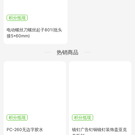
积分抵现
电动螺丝刀螺丝起子801(批头
接5*60mm)
热销商品
积分抵现
积分抵现
PC-260无边字胶水
镜钉广告钉铜镜钉装饰盖亚克