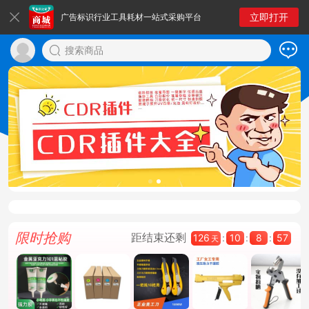
立即打开
广告标识行业工具耗材一站式采购平台
搜索商品
限时抢购
距结束还剩
126
:
10
:
8
:
56
天