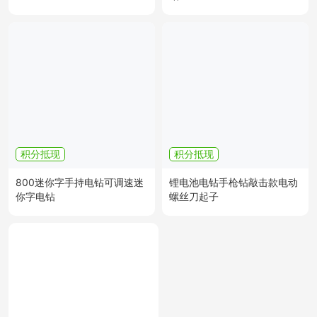
积分抵现
积分抵现
800迷你字手持电钻可调速迷
锂电池电钻手枪钻敲击款电动
你字电钻
螺丝刀起子