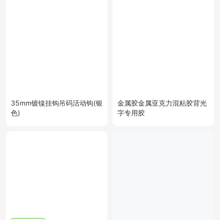
35mm镀镍挂钩吊码活动钩(银
金属胶金属亚克力混粘胶背光
色)
字专用胶