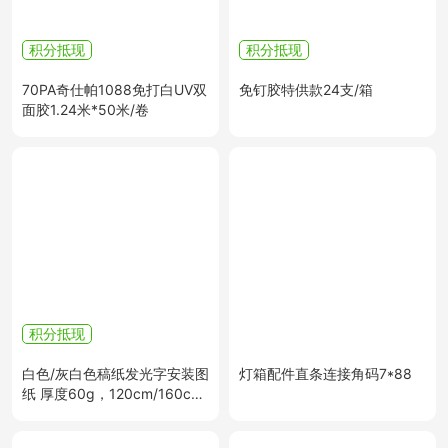
积分抵现
积分抵现
70PA奇仕帕1088免打白UV双
免钉胶特供款24支/箱
面胶1.24米*50米/卷
积分抵现
白色/灰白色稿纸发光字安装图
灯箱配件直条连接角码7*88
纸 厚度60g，120cm/160cm
可选，重量20公斤