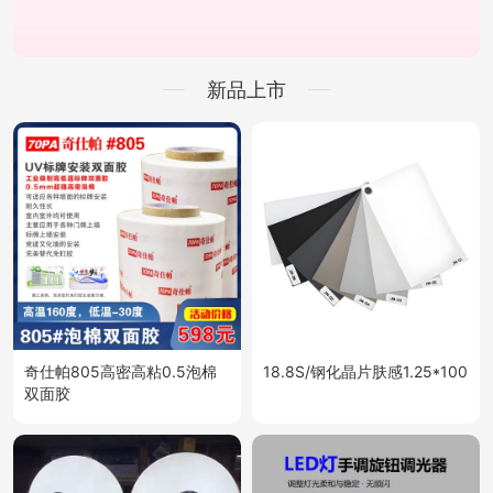
新品上市
奇仕帕805高密高粘0.5泡棉
18.8S/钢化晶片肤感1.25*100
双面胶