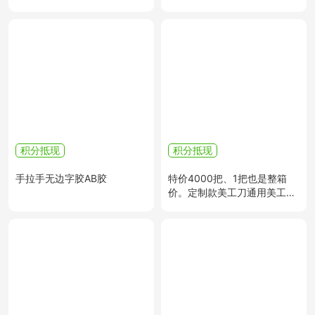
积分抵现
积分抵现
手拉手无边字胶AB胶
特价4000把、1把也是整箱
价。定制款美工刀通用美工刀
壁纸刀裁切刀壁纸刀架