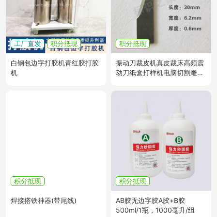
工厂直发
积分抵现
积分抵现
白钢包边字打胶机青红胶打胶
振动刀裁皮机真皮裁床高频震
机
动刀纸盒打样机电脑切割雕刻
钨钢刀片 10片/盒
积分抵现
积分抵现
焊接搭铁神器(带尾线)
AB胶无边字胶A胶+B胶
500ml/1瓶，1000毫升/组