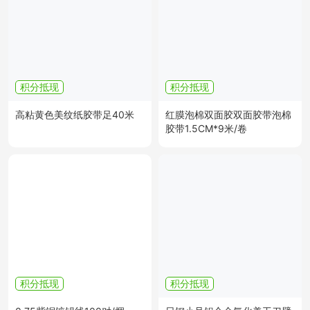
积分抵现
积分抵现
高粘黄色美纹纸胶带足40米
红膜泡棉双面胶双面胶带泡棉
胶带1.5CM*9米/卷
积分抵现
积分抵现