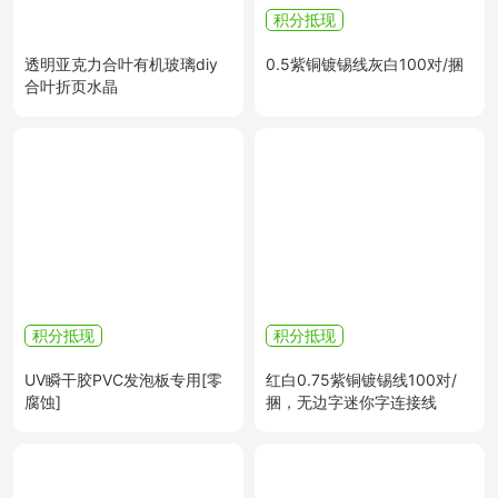
积分抵现
透明亚克力合叶有机玻璃diy
0.5紫铜镀锡线灰白100对/捆
合叶折页水晶
积分抵现
积分抵现
UV瞬干胶PVC发泡板专用[零
红白0.75紫铜镀锡线100对/
腐蚀]
捆，无边字迷你字连接线