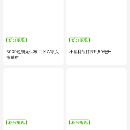
积分抵现
积分抵现
3009超细无尘布工业UV喷头
小塑料瓶打胶瓶50毫升
擦拭布
积分抵现
积分抵现