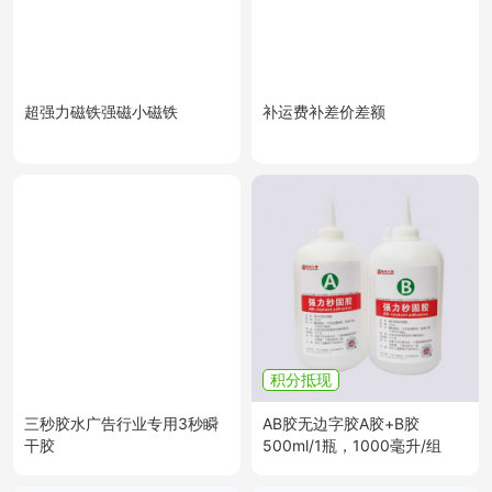
超强力磁铁强磁小磁铁
补运费补差价差额
积分抵现
三秒胶水广告行业专用3秒瞬
AB胶无边字胶A胶+B胶
干胶
500ml/1瓶，1000毫升/组