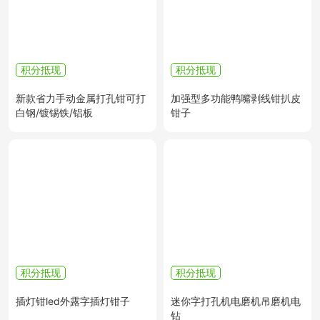
积分抵现
积分抵现
新款省力手动金属打孔钳可打
加强型多功能鸭嘴剥线钳扒皮
白钢/镀锡铁/铝板
钳子
积分抵现
积分抵现
插灯钳led外露字插灯钳子
迷你字打孔机电磨机吊磨机电
钻