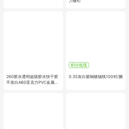
力板钉
积分抵现
260胶水透明超级胶水快干胶
0.35灰白紫铜镀锡线100对/捆
不发白ABS亚克力PVC金属陶
瓷